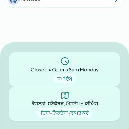
Closed • Opens 8am Monday
ਸਮਾਂ ਦੇਖੋ
ਕੈਸਲ ਵੇ, ਸਟੈਫੋਰਡ, ਐਸਟੀ 16 1ਬੀਐਸ
ਦਿਸ਼ਾ-ਨਿਰਦੇਸ਼ ਪ੍ਰਾਪਤ ਕਰੋ