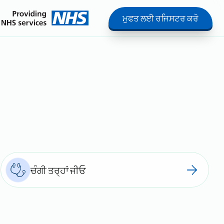
ਮੁਫਤ ਲਈ ਰਜਿਸਟਰ ਕਰੋ
ਚੰਗੀ ਤਰ੍ਹਾਂ ਜੀਓ